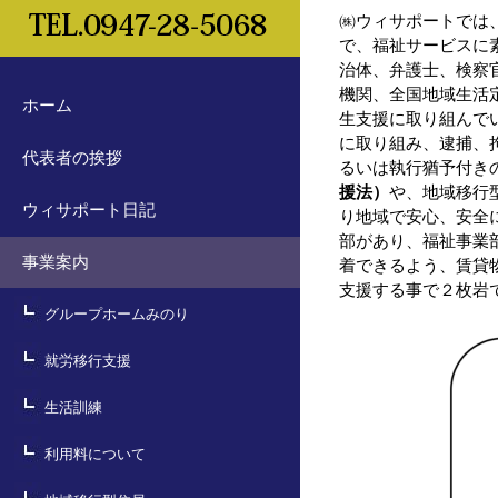
㈱ウィサポートでは
で、福祉サービスに
治体、弁護士、検察
機関、全国地域生活
ホーム
生支援に取り組んで
に取り組み、逮捕、
代表者の挨拶
るいは執行猶予付き
援法）
や、地域移行
ウィサポート日記
り地域で安心、安全
部があり、福祉事業
事業案内
着できるよう、賃貸
支援する事で２枚岩
グループホームみのり
就労移行支援
生活訓練
利用料について