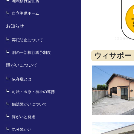
地域移行型住居
自立準備ホーム
お知らせ
再犯防止について
刑の一部執行猶予制度
ウィサポー
障がいについて
依存症とは
司法・医療・福祉の連携
触法障がいについて
障がいと発達
気分障がい