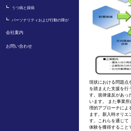
うつ病と躁病
パーソナリティおよび行動の障が
い
会社案内
お問い合わせ
現状における問題点
を踏まえた支援を行
す。規律違反があっ
います。 また事業
理的アプローチによ
ます。新入時オリエ
す。これらを通じて
体験を獲得すること