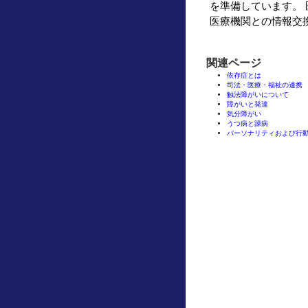
を準備しています。
医療機関との情報交
関連ページ
依存症とは
司法・医療・福祉の連携
触法障がいについて
障がいと発達
気分障がい
うつ病と躁病
パーソナリティおよび行