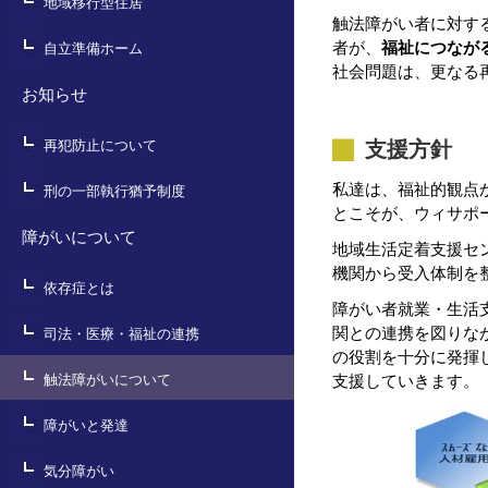
地域移行型住居
触法障がい者に対す
者が、
福祉につなが
自立準備ホーム
社会問題は、更なる
お知らせ
支援方針
再犯防止について
私達は、福祉的観点
刑の一部執行猶予制度
とこそが、ウィサポ
障がいについて
地域生活定着支援セ
機関から受入体制を
依存症とは
障がい者就業・生活
関との連携を図りな
司法・医療・福祉の連携
の役割を十分に発揮
支援していきます。
触法障がいについて
障がいと発達
気分障がい